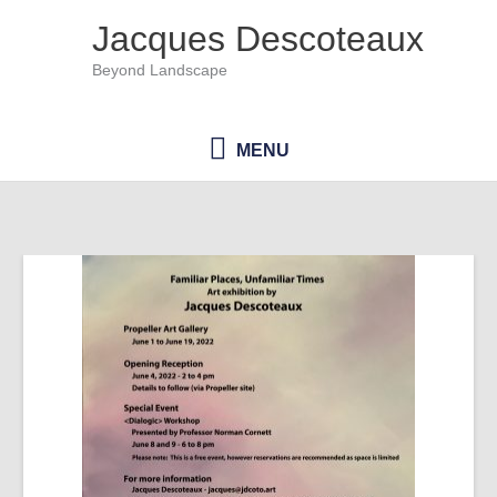
Ir
Jacques Descoteaux
al
Beyond Landscape
contenido
MENU
MENU